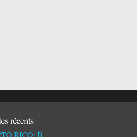
les récents
PUERTO RICO: BETWEEN US INFLUENCE AND IDENTITY ASSERTION