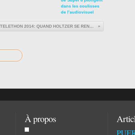
dans les coulisses
de l’audiovisuel
TELETHON 2014: QUAND HOLTZER SE REND A GRUNER
À propos
Artic