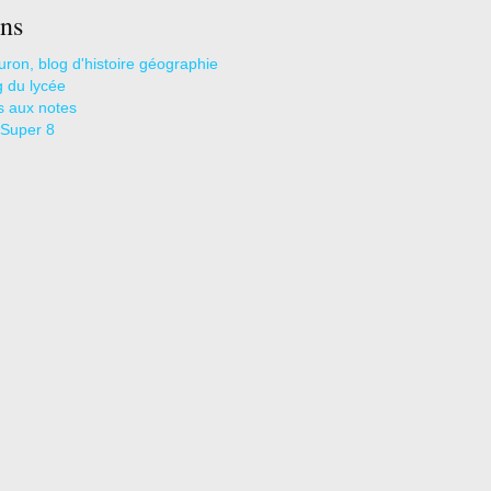
ns
uron, blog d'histoire géographie
g du lycée
s aux notes
 Super 8