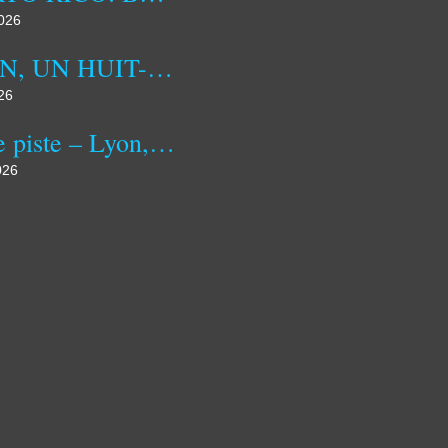
2026
ALIEN, UN HUIT-CLOS SPATIAL INSPIRANT
26
Jeu de piste – Lyon, ville cinématographique
026