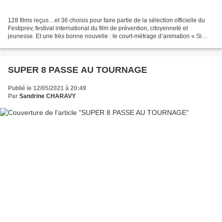
128 films reçus…et 36 choisis pour faire partie de la sélection officielle du
Festiprev, festival international du film de prévention, citoyenneté et
jeunesse. Et une très bonne nouvelle : le court-métrage d’animation « Si
j’avais su, je serai pas venu.E...
SUPER 8 PASSE AU TOURNAGE
Publié le 12/05/2021 à 20:49
Par
Sandrine CHARAVY