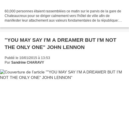
60,000 personnes étaient rassemblées ce matin sur le parvis de la gare de
Chateaucreux pour se diriger calmement vers l'hôtel de ville afin de
manifester leur attachement aux valeurs fondamentales de la république:
liberté, égalité, fraternité. Une marche...
"YOU MAY SAY I'M A DREAMER BUT I'M NOT
THE ONLY ONE" JOHN LENNON
Publié le 10/01/2015 à 13:53
Par
Sandrine CHARAVY