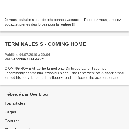
Je vous souhaite à tous de très bonnes vacances...Reposez-vous, amusez-
vous....et prenez des forces pour la rentrée !!!!!!
TERMINALES S - COMING HOME
Publié le 06/07/2010 à 20:04
Par
Sandrine CHARAVY
C OMING HOME At last he turned onto Driftwood Lane. It seemed
uncommonly dark to him. It was his place – the lights were off! A shock of fear
tensed his body. Ignoring the slippery road, he floored the accelerator and
the car shot forward, careened down...
Hébergé par Overblog
Top articles
Pages
Contact