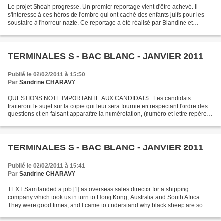
Le projet Shoah progresse. Un premier reportage vient d'être achevé. Il
s'interesse à ces héros de l'ombre qui ont caché des enfants juifs pour les
soustaire à l'horreur nazie. Ce reportage a été réalisé par Blandine et
Pauline Chataing, Nina Meynard...
TERMINALES S - BAC BLANC - JANVIER 2011
Publié le 02/02/2011 à 15:50
Par
Sandrine CHARAVY
QUESTIONS NOTE IMPORTANTE AUX CANDIDATS : Les candidats
traiteront le sujet sur la copie qui leur sera fournie en respectant l'ordre des
questions et en faisant apparaître la numérotation, (numéro et lettre repère le
cas échéant, ex: 15b - voir en particulier...
TERMINALES S - BAC BLANC - JANVIER 2011
Publié le 02/02/2011 à 15:41
Par
Sandrine CHARAVY
TEXT Sam landed a job [1] as overseas sales director for a shipping
company which took us in turn to Hong Kong, Australia and South Africa.
They were good times, and I came to understand why black sheep are so
often sent abroad by their families to start...