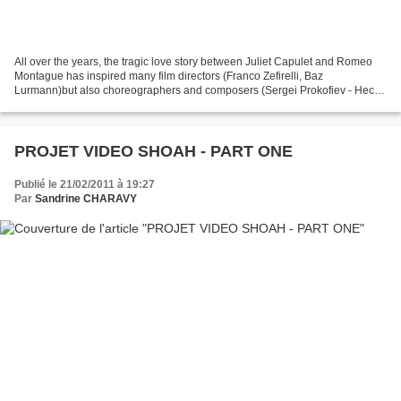
All over the years, the tragic love story between Juliet Capulet and Romeo
Montague has inspired many film directors (Franco Zefirelli, Baz
Lurmann)but also choreographers and composers (Sergei Prokofiev - Hector
Berlioz). Famous musicians such as Lou...
PROJET VIDEO SHOAH - PART ONE
Publié le 21/02/2011 à 19:27
Par
Sandrine CHARAVY