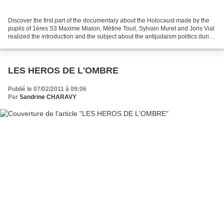
Discover the first part of the documentary about the Holocaust made by the
pupils of 1ères S3 Maxime Mialon, Métine Touil, Sylvain Muret and Joris Vial
realized the introduction and the subject about the antijudaism politics during
Vichy. Marie Bellanca,...
LES HEROS DE L'OMBRE
Publié le 07/02/2011 à 09:06
Par
Sandrine CHARAVY