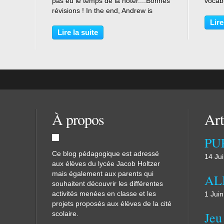
pas eu le temps de la noter....Bonnes
vocab
elped
révisions ! In the end, Andrew is
donné
at we
alone in the room. He is refered to as
"if cl
Lire
 the
Mr Beckett. Wheeler acted that way
- les 
Lire la suite
probably because he was scared...
À propos
Art
Ce blog pédagogique est adressé
14 Ju
aux élèves du lycée Jacob Holtzer
mais également aux parents qui
souhaitent découvrir les différentes
activités menées en classe et les
1 Jui
projets proposés aux élèves de la cité
scolaire.