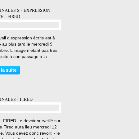
INALES S - EXPRESSION
E - FIRED
…
vail d'expression écrite est à
 au plus tard le mercredi 9
bre. L'image n'étant pas très
suite à son passage à la
opieuse, voici une version
isible....les consignes sont déjà
 la suite
tre sujet...Bon courage à tous
out,...
INALES - FIRED
…
 FIRED Le devoir surveillé sur
te Fired aura lieu mercredi 12
e. Vous devez donc revoir: - le