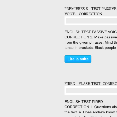
PREMIERES S - TEST PASSIVE
VOICE - CORRECTION
…
ENGLISH TEST PASSIVE VOIC
CORRECTION 1. Make passive
from the given phrases. Mind t
tense in brackets. Black people
lynch – members of the KKK
(preterit) => Black people were
Lire la suite
lynched by members of the KK
judge’s son – hang (preterit)...
FIRED - FLASH TEST- CORRE
…
ENGLISH TEST FIRED -
CORRECTION 1. Questions ab
the text. a. Does Andrew know h