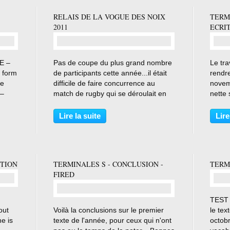
RELAIS DE LA VOGUE DES NOIX
TERM
2011
ECRIT
…
E –
Pas de coupe du plus grand nombre
Le tra
 form
de participants cette année...il était
rendre
he
difficile de faire concurrence au
novem
 –
match de rugby qui se déroulait en
nette 
même temps...Cependant, la
photoc
matinée sportive fut agréable, un
plus l
Lire la suite
Lire
K. The
peu fraîche mais très ensoleillée. Le
sur vo
repérage du...
et surt
CTION
TERMINALES S - CONCLUSION -
TERM
FIRED
TEST -
…
out
Voilà la conclusions sur le premier
le tex
e is
texte de l'année, pour ceux qui n'ont
octobr