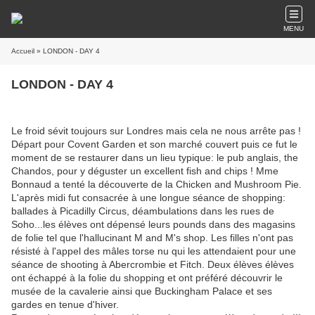
MENU
Accueil
» LONDON - DAY 4
LONDON - DAY 4
Le froid sévit toujours sur Londres mais cela ne nous arrête pas !
Départ pour Covent Garden et son marché couvert puis ce fut le
moment de se restaurer dans un lieu typique: le pub anglais, the
Chandos, pour y déguster un excellent fish and chips ! Mme
Bonnaud a tenté la découverte de la Chicken and Mushroom Pie.
L'après midi fut consacrée à une longue séance de shopping:
ballades à Picadilly Circus, déambulations dans les rues de
Soho...les élèves ont dépensé leurs pounds dans des magasins
de folie tel que l'hallucinant M and M's shop. Les filles n'ont pas
résisté à l'appel des mâles torse nu qui les attendaient pour une
séance de shooting à Abercrombie et Fitch. Deux élèves élèves
ont échappé à la folie du shopping et ont préféré découvrir le
musée de la cavalerie ainsi que Buckingham Palace et ses
gardes en tenue d'hiver.