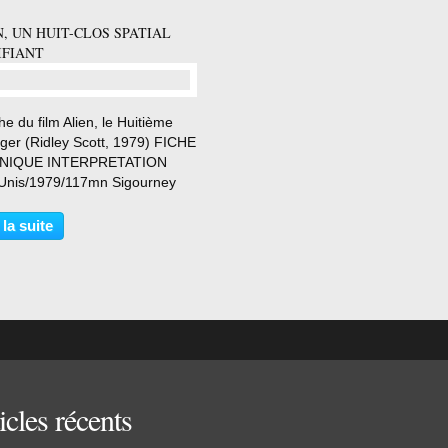
, UN HUIT-CLOS SPATIAL
IFIANT
…
che du film Alien, le Huitième
ger (Ridley Scott, 1979) FICHE
NIQUE INTERPRETATION
 Unis/1979/117mn Sigourney
 Réalisation: Ridley Scott
keritt Scénario: Dan O'Bannon,
 la suite
 Hill et David Giler Veronica
ight Effets...
icles récents