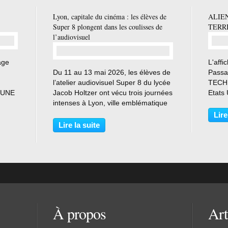
Lyon, capitale du cinéma : les élèves de
ALIEN
Super 8 plongent dans les coulisses de
TERR
l’audiovisuel
age
L'affi
…
Du 11 au 13 mai 2026, les élèves de
Passa
.
l’atelier audiovisuel Super 8 du lycée
TECH
e UNE
Jacob Holtzer ont vécu trois journées
Etats
 à
intenses à Lyon, ville emblématique
Weaver
t
du cinéma. Entre découvertes
Tom S
Lire
culturelles, rencontres
Walter
Lire la suite
professionnelles et moments de
Cartwr
convivialité, ce voyage...
À propos
Art