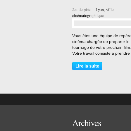
Jeu de piste – Lyon, ville
cinématographique
…
Vous êtes une équipe de repér
cinéma chargée de préparer le
tournage de votre prochain film
Votre travail consiste à prendr
photo de chaque lieu (attention
bien définir la valeur de cadre e
Lire la suite
l’angle de prise de vue) et
d’imaginer, pour chacune...
Archives