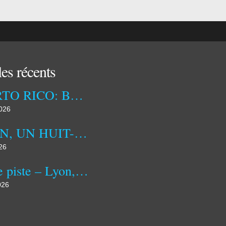
les récents
PUERTO RICO: BETWEEN US INFLUENCE AND IDENTITY ASSERTION
2026
ALIEN, UN HUIT-CLOS SPATIAL INSPIRANT
26
Jeu de piste – Lyon, ville cinématographique
026