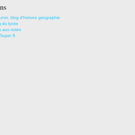
ns
uron, blog d'histoire géographie
g du lycée
s aux notes
 Super 8