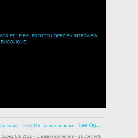
Les Ogres de Barback & Le Bal Brotto Lopez - Eté 2016 : bande-annonce
o Lopez Eté 2016 - Création éphémère - 15 concerts