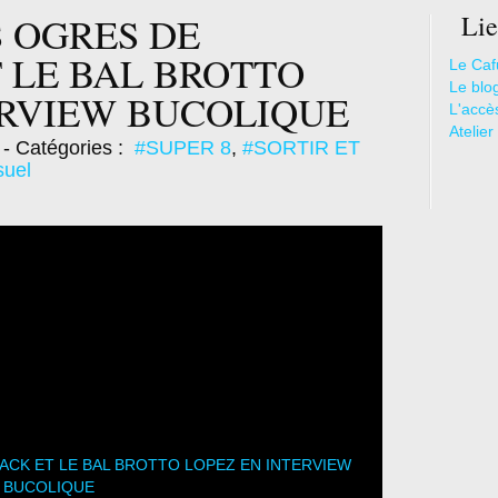
S OGRES DE
Lie
 LE BAL BROTTO
Le Caf
Le blo
ERVIEW BUCOLIQUE
L'accè
Atelier
- Catégories :
#SUPER 8
,
#SORTIR ET
suel