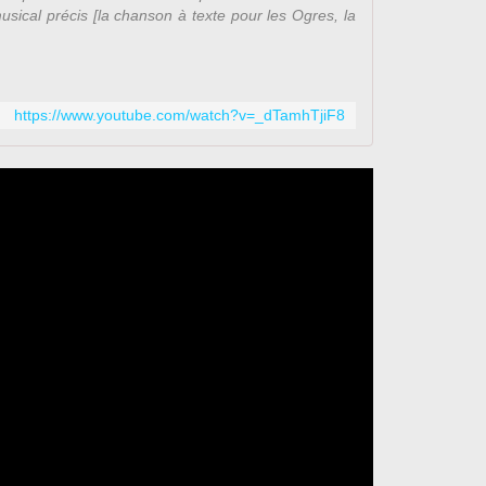
sical précis [la chanson à texte pour les Ogres, la
https://www.youtube.com/watch?v=_dTamhTjiF8