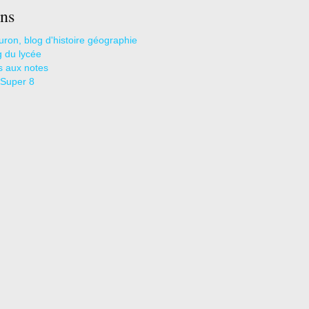
ns
uron, blog d'histoire géographie
g du lycée
s aux notes
 Super 8