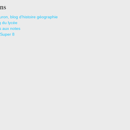
ns
uron, blog d'histoire géographie
g du lycée
s aux notes
 Super 8