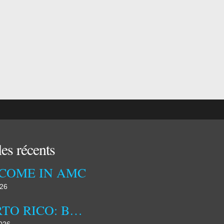
les récents
COME IN AMC
026
PUERTO RICO: BETWEEN US INFLUENCE AND IDENTITY ASSERTION