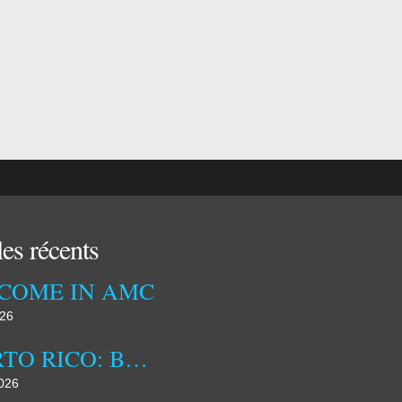
les récents
COME IN AMC
026
PUERTO RICO: BETWEEN US INFLUENCE AND IDENTITY ASSERTION
2026