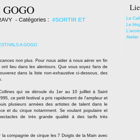
A GOGO
Lie
Le Caf
ARAVY
- Catégories :
#SORTIR ET
Le blo
L'accè
Atelier
vacances non plus. Pour nous aider à nous aérer en fin
s ont lieu dans les alentours. Que vous soyez fans de
rouverez dans la liste non-exhaustive ci-dessous, des
s.
lines qui se déroule du 1er au 10 juilllet à Saint
95, ce petit festival a pris rapidement de l'ampleur et
puis plusieurs années des artistes de talent dans le
ce et du cirque notamment. Se voulant populaire et
pectacles de très grande qualité à des tarifs très
r la compagnie de cirque les 7 Doigts de la Main avec