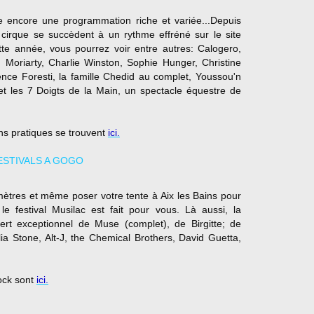
e encore une programmation riche et variée...Depuis
 cirque se succèdent à un rythme effréné sur le site
tte année, vous pourrez voir entre autres: Calogero,
 Moriarty, Charlie Winston, Sophie Hunger, Christine
ence Foresti, la famille Chedid au complet, Youssou'n
et les 7 Doigts de la Main, un spectacle équestre de
ns pratiques se trouvent
ici.
omètres et même poser votre tente à Aix les Bains pour
le festival Musilac est fait pour vous. Là aussi, la
rt exceptionnel de Muse (complet), de Birgitte; de
ia Stone, Alt-J, the Chemical Brothers, David Guetta,
rock sont
ici.