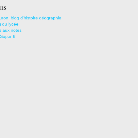
ns
uron, blog d'histoire géographie
g du lycée
s aux notes
 Super 8