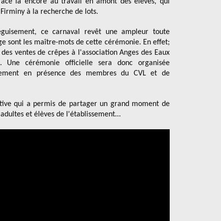
grâce là encore au travail en amont des élèves, qui
irminy à la recherche de lots.
guisement, ce carnaval revêt une ampleur toute
age sont les maître-mots de cette cérémonie. En effet;
 des ventes de crêpes à l'association Anges des Eaux
e. Une cérémonie officielle sera donc organisée
issement en présence des membres du CVL et de
iative qui a permis de partager un grand moment de
 adultes et élèves de l'établissement...