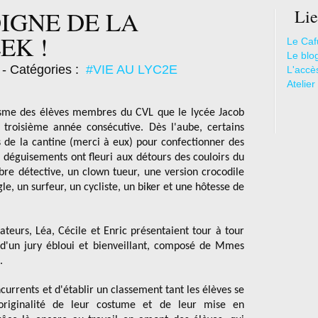
DIGNE DE LA
Lie
EK !
Le Caf
Le blo
- Catégories :
#VIE AU LYC2E
L'accè
Atelier
misme des élèves membres du CVL que le lycée Jacob
a troisième année consécutive. Dès l'aube, certains
ts de la cantine (merci à eux) pour confectionner des
s déguisements ont fleuri aux détours des couloirs du
èbre détective, un clown tueur, une version crocodile
le, un surfeur, un cycliste, un biker et une hôtesse de
ateurs, Léa, Cécile et Enric présentaient tour à tour
 d'un jury ébloui et bienveillant, composé de Mmes
.
ncurrents et
d'établir un classement tant les élèves se
l'originalité de leur costume et de leur mise en