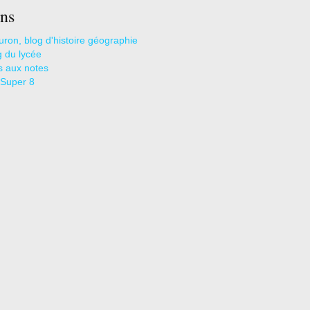
ns
uron, blog d'histoire géographie
g du lycée
s aux notes
 Super 8